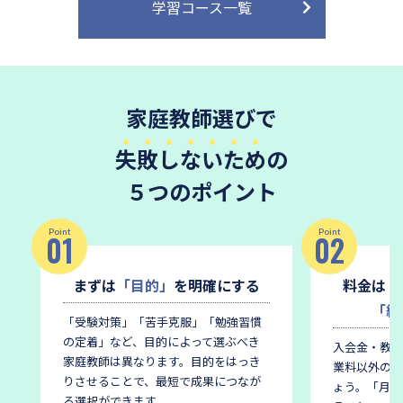
学習コース一覧
家庭教師選びで
失敗しないため
の
５つのポイント
Point
Point
01
02
まずは
「目的」
を明確にする
料金は
「
「総
「受験対策」「苦手克服」「勉強習慣
の定着」など、目的によって選ぶべき
入会金・教材
家庭教師は異なります。
目的をはっき
業料以外の費
りさせることで、最短で成果につなが
ょう。
「月謝
る選択ができます。