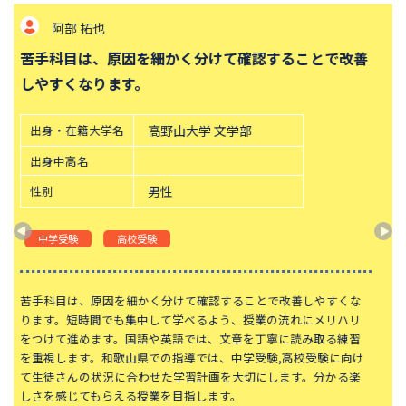
伊藤 健太
帝塚山中学校
桐朋中学校
勉強への苦手意識は、小さな成功体験を重ねることで
攻玉社中学校
東京都市大学付属中学校
変えていけます。
三田国際科学学園中学校
青山学院中等部
高輪中学校
青山学院横浜英和中学校
和歌山県立医科大学 保健看護学
出身・在籍大学名
中央大学附属横浜中学校
六甲学院中学校
部
学習院中等科
頌栄女子学院中学校
出身中高名
田園調布学園中等部
東山中学校
性別
男性
山手学院中学校
函館ラ・サール中学校
中学受験
高校受験
城北中学校
神奈川大学附属中学校
大宮開成中学校
法政大学第二中学校
勉強への苦手意識は、小さな成功体験を重ねることで変えていけ
品川女子学院中等部
東京都立桜修館中等教育学校
ます。質問しやすい空気を作り、生徒さんが自分の言葉で疑問を
大妻中学校
滝中学校
伝えられるようサポートします。基礎を丁寧に確認し、安心して
問題に取り組めるよう支えます。和歌山県での指導では、中学受
土佐中学校
國學院大學久我山中学校
験,高校受験に向けて生徒さんの状況に合わせた学習計画を大切に