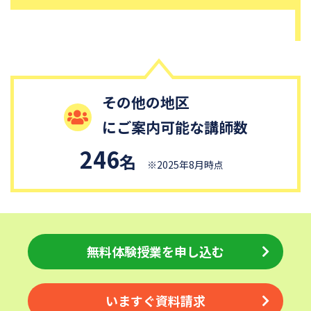
します。安心して学び続けられる関係を作りながら指導していき
江戸川学園取手中学校
山脇学園中学校
ます。
恵泉女学園中学校
千代田区立九段中等教育学校
中央大学附属中学校
桐蔭学園中等教育学校
大阪桐蔭中学校
東京都市大学等々力中学校
その他の地区
国府台女子学院中学部
平塚中等教育学校
にご案内可能な講師数
獨協中学校
淑徳中学校
昌平中学校
成城中学校
246
名
※2025年8月時点
青稜中学校
昭和女子大学附属昭和中学校
細田学園中学校
帝京大学中学校
同志社香里中学校
埼玉栄中学校
城北埼玉中学校
日本大学中学校
無料体験授業を申し込む
麗澤中学校
目黒日本大学中学校
関東学院中学校
帝塚山学院中学校
いますぐ資料請求
成蹊中学校
星野学園中学校