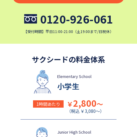
かえつ有明中学校
浦和ルーテル学院中学校
0120-926-061
昭和学院中学校
東京女学館中学校
清泉女学院中学校
西武学園文理中学校
【受付時間】平日11:00-21:00（土19:00まで/日祝休）
横浜国立大学教育学部附属横
実践女子学園中学校
浜中学校
鎌倉女学院中学校
カリタス女子中学校
サクシードの料金体系
佐久長聖中学校
桐光学園中学校
成城学園中学校
日本大学豊山中学校
Elementary School
小学生
2,800
￥
～
1時間あたり
（税込 ￥3,080～）
Junior High School