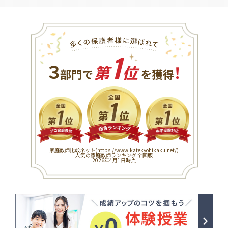
1
３
！
部門で
第
位
を獲得
家庭教師比較ネット(
https://www.katekyohikaku.net/
)
人気の家庭教師ランキング 全国版
2026年4月1日時点