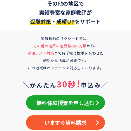
その他の地区
で
実績豊富な家庭教師が
受験対策
・
成績UP
をサポート
家庭教師のサクシードでは、
その他の地区
の各受験校の対策
から、
定期テスト対策
まで各学校に標準を合わせた
細やかな指導が可能です。
この地域はオンラインで対応しております。
!
30秒
＼かんたん
申込み／
無料体験授業を申し込む
いますぐ資料請求