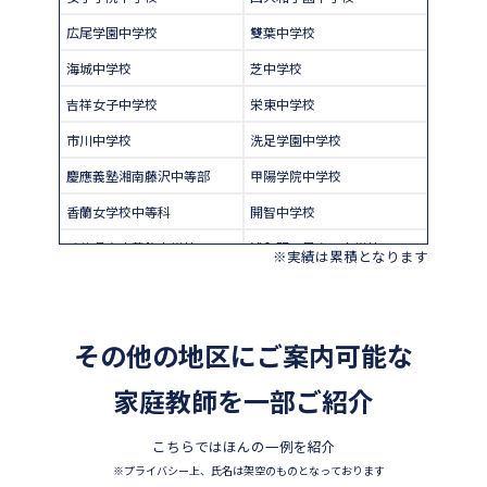
広尾学園中学校
雙葉中学校
海城中学校
芝中学校
吉祥女子中学校
栄東中学校
市川中学校
洗足学園中学校
慶應義塾湘南藤沢中等部
甲陽学院中学校
香蘭女学校中等科
開智中学校
千葉県立東葛飾中学校
浦和明の星女子中学校
※実績は累積となります
昭和学院秀英中学校
東洋英和女学院中学部
四天王寺中学校
巣鴨中学校
その他の地区にご案内可能な
須磨学園中学校
北嶺中学校
白百合学園中学校
家庭教師を一部ご紹介
サレジオ学院中学校
東邦大学付属東邦中学校
東京農業大学第一高等学校中
こちらではほんの一例を紹介
等部
※プライバシー上、氏名は架空のものとなっております
立教新座中学校
鎌倉学園中学校