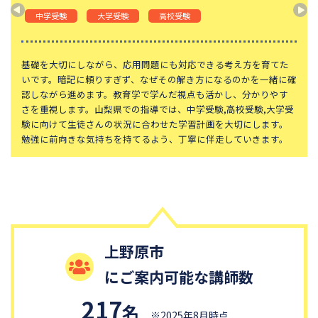
東京都立桜修館中等教育学校
学習院中等科
中学受験
大学受験
高校受験
頌栄女子学院中学校
田園調布学園中等部
東山中学校
山手学院中学校
基礎を大切にしながら、応用問題にも対応できる考え方を育てた
いです。暗記に頼りすぎず、なぜその解き方になるのかを一緒に確
函館ラ・サール中学校
城北中学校
認しながら進めます。教育学で学んだ視点も活かし、分かりやす
さを重視します。山梨県での指導では、中学受験,高校受験,大学受
恵泉女学園中学校
千代田区立九段中等教育学校
験に向けて生徒さんの状況に合わせた学習計画を大切にします。
大妻中学校
滝中学校
勉強に前向きな気持ちを持てるよう、丁寧に伴走していきます。
土佐中学校
國學院大學久我山中学校
江戸川学園取手中学校
山脇学園中学校
大阪桐蔭中学校
東京都市大学等々力中学校
中央大学附属中学校
桐蔭学園中等教育学校
上野原市
青稜中学校
昭和女子大学附属昭和中学校
にご案内可能な講師数
細田学園中学校
帝京大学中学校
国府台女子学院中学部
平塚中等教育学校
217
名
※2025年8月時点