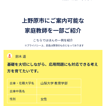
香蘭女学校中等科
開智中学校
千葉県立東葛飾中学校
浦和明の星女子中学校
上野原市にご案内可能な
東邦大学付属東邦中学校
須磨学園中学校
北嶺中学校
家庭教師を一部ご紹介
白百合学園中学校
サレジオ学院中学校
鎌倉学園中学校
こちらではほんの一例を紹介
東京農業大学第一高等学校中
立教新座中学校
※プライバシー上、氏名は架空のものとなっております
等部
鈴木 遥
桐朋中学校
攻玉社中学校
基礎を大切にしながら、応用問題にも対応できる考え
東京都市大学付属中学校
三田国際科学学園中学校
方を育てたいです。
青山学院中等部
高輪中学校
帝塚山中学校
中央大学附属横浜中学校
出身・在籍大学名
山梨大学 教育学部
六甲学院中学校
青山学院横浜英和中学校
出身中高名
神奈川大学附属中学校
大宮開成中学校
性別
女性
法政大学第二中学校
品川女子学院中等部