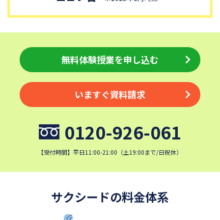
獨協中学校
淑徳中学校
昌平中学校
成城中学校
日本大学中学校
麗澤中学校
同志社香里中学校
埼玉栄中学校
無料体験授業を申し込む
城北埼玉中学校
浦和ルーテル学院中学校
昭和学院中学校
東京女学館中学校
いますぐ資料請求
目黒日本大学中学校
関東学院中学校
帝塚山学院中学校
成蹊中学校
0120-926-061
星野学園中学校
かえつ有明中学校
清泉女学院中学校
西武学園文理中学校
【受付時間】平日11:00-21:00（土19:00まで/日祝休）
横浜国立大学教育学部附属横
実践女子学園中学校
浜中学校
鎌倉女学院中学校
カリタス女子中学校
サクシードの料金体系
近畿大学附属中学校
東京電機大学中学校