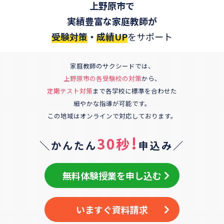
上野原市
で
実績豊富な家庭教師が
受験対策
・
成績UP
をサポート
家庭教師のサクシードでは、
上野原市
の各受験校の対策
から、
定期テスト対策
まで各学校に標準を合わせた
細やかな指導が可能です。
この地域はオンラインで対応しております。
!
30秒
＼かんたん
申込み／
無料体験授業を申し込む
いますぐ資料請求