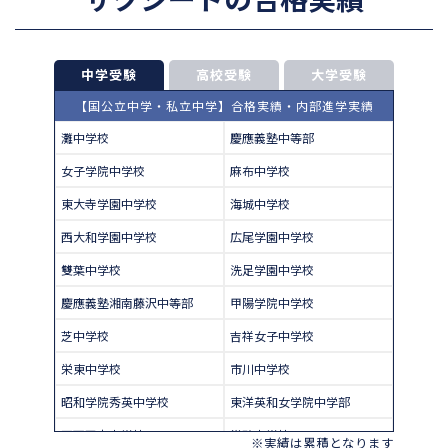
中学受験
高校受験
大学受験
【国公立中学・私立中学】合格実績・内部進学実績
灘中学校
慶應義塾中等部
女子学院中学校
麻布中学校
東大寺学園中学校
海城中学校
西大和学園中学校
広尾学園中学校
雙葉中学校
洗足学園中学校
慶應義塾湘南藤沢中等部
甲陽学院中学校
芝中学校
吉祥女子中学校
栄東中学校
市川中学校
昭和学院秀英中学校
東洋英和女学院中学部
四天王寺中学校
巣鴨中学校
※実績は累積となります