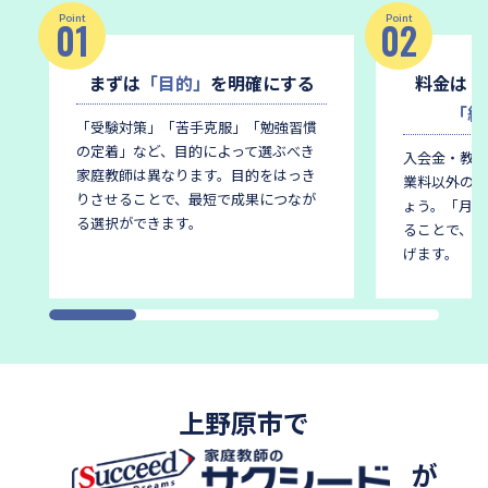
Point
Point
01
02
まずは
「目的」
を明確にする
料金は
「
「総
「受験対策」「苦手克服」「勉強習慣
の定着」など、目的によって選ぶべき
入会金・教材
家庭教師は異なります。
目的をはっき
業料以外の費
りさせることで、最短で成果につなが
ょう。
「月謝
る選択ができます。
ることで、後
げます。
上野原市で
が