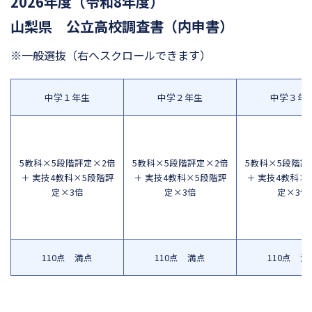
2026年度（令和8年度）
山梨県 公立高校調査書（内申書）
※一般選抜
（右へスクロールできます）
中学１年生
中学２年生
中学３年
5教科×5段階評定×2倍
5教科×5段階評定×2倍
5教科×5段階評
＋ 実技4教科×5段階評
＋ 実技4教科×5段階評
＋ 実技4教科×
定×3倍
定×3倍
定×3倍
110点 満点
110点 満点
110点 満