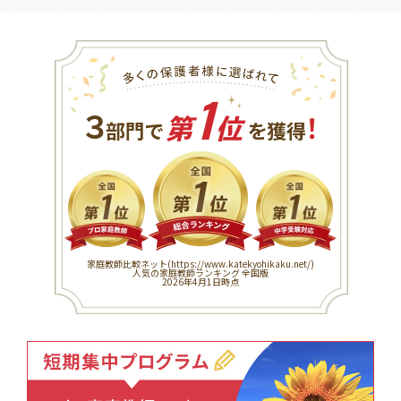
1
３
！
部門で
第
位
を獲得
家庭教師比較ネット(
https://www.katekyohikaku.net/
)
人気の家庭教師ランキング 全国版
2026年4月1日時点