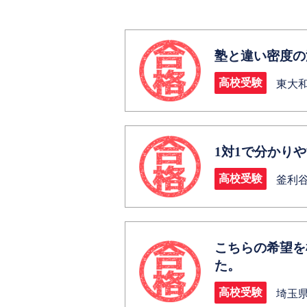
塾と違い密度の
高校受験
東大
1対1で分かり
高校受験
釜利
こちらの希望を
た。
高校受験
埼玉