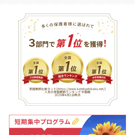
1
３
！
部門で
第
位
を獲得
家庭教師比較ネット(
https://www.katekyohikaku.net/
)
人気の家庭教師ランキング 全国版
2026年4月1日時点