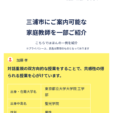
日本女子大学附属中学校
公文国際学園中等部
湘南学園中学校
森村学園中等部
自修館中等教育学校
聖セシリア女子中学校
三浦市にご案内可能な
横浜創英中学校
神奈川学園中学校
家庭教師を一部ご紹介
日本大学藤沢中学校
捜真女学校中学部
こちらではほんの一例を紹介
鶴見大学附属中学校
東海大学付属相模中等部
※プライバシー上、氏名は架空のものとなっております
関東学院六浦中学校
聖ヨゼフ学園中学校
加藤 孝
武相中学校
対話重視の双方向的な授業をすることで、共感性の得
られる授業を心がけています。
東京都立大学大学院 工学
出身・在籍大学名
部
出身中高名
聖光学院
性別
男性