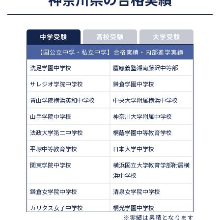
中学受験
高校受験
大学受験
【国公立中学・私立中学】合格実績・内部進学実績
洗足学園中学校
慶應義塾湘南藤沢中等部
サレジオ学院中学校
鎌倉学園中学校
青山学院横浜英和中学校
中央大学附属横浜中学校
山手学院中学校
神奈川大学附属中学校
法政大学第二中学校
桐蔭学園中等教育学校
平塚中等教育学校
日本大学中学校
関東学院中学校
横浜国立大学教育学部附属横
浜中学校
鎌倉女学院中学校
清泉女学院中学校
カリタス女子中学校
桐光学園中学校
※実績は累積となります