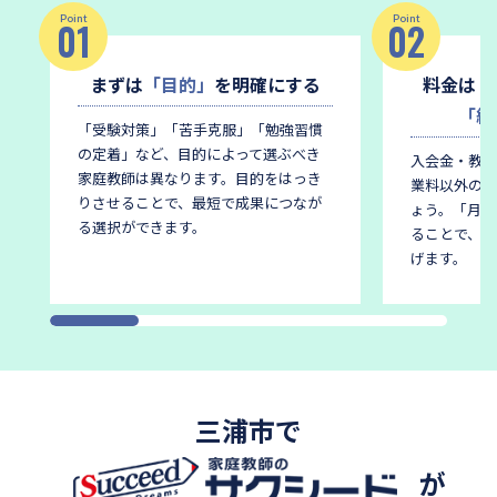
Point
Point
01
02
まずは
「目的」
を明確にする
料金は
「
「総
「受験対策」「苦手克服」「勉強習慣
の定着」など、目的によって選ぶべき
入会金・教材
家庭教師は異なります。
目的をはっき
業料以外の費
りさせることで、最短で成果につなが
ょう。
「月謝
る選択ができます。
ることで、後
げます。
三浦市で
が