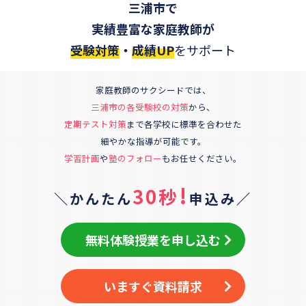
三浦市
で
実績豊富な家庭教師が
受験対策
・
成績UP
をサポート
家庭教師のサクシードでは、
三浦市
の各受験校の対策
から、
定期テスト対策
まで各学校に標準を合わせた
細やかな指導が可能です。
学習計画
や
塾のフォロー
もお任せください。
!
30秒
＼かんたん
申込み／
無料体験授業を申し込む
いますぐ資料請求