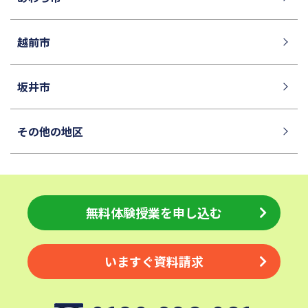
山手学院中学校
函館ラ・サール中学校
城北中学校
神奈川大学附属中学校
越前市
大宮開成中学校
法政大学第二中学校
品川女子学院中等部
東京都立桜修館中等教育学校
坂井市
大妻中学校
滝中学校
土佐中学校
國學院大學久我山中学校
その他の地区
江戸川学園取手中学校
山脇学園中学校
恵泉女学園中学校
千代田区立九段中等教育学校
中央大学附属中学校
桐蔭学園中等教育学校
無料体験授業を申し込む
大阪桐蔭中学校
東京都市大学等々力中学校
国府台女子学院中学部
平塚中等教育学校
いますぐ資料請求
獨協中学校
淑徳中学校
昌平中学校
成城中学校