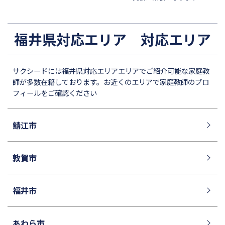
昭和学院秀英中学校
東洋英和女学院中学部
四天王寺中学校
巣鴨中学校
福井県対応エリア 対応エリア
須磨学園中学校
北嶺中学校
白百合学園中学校
サレジオ学院中学校
サクシードには福井県対応エリアエリアでご紹介可能な家庭教
東邦大学付属東邦中学校
東京農業大学第一高等学校中
師が多数在籍しております。お近くのエリアで家庭教師のプロ
等部
フィールをご確認ください
立教新座中学校
鎌倉学園中学校
帝塚山中学校
桐朋中学校
鯖江市
攻玉社中学校
三田国際科学学園中学校
青山学院中等部
東京都市大学付属中学校
敦賀市
高輪中学校
青山学院横浜英和中学校
中央大学附属横浜中学校
六甲学院中学校
福井市
学習院中等科
頌栄女子学院中学校
田園調布学園中等部
東山中学校
あわら市