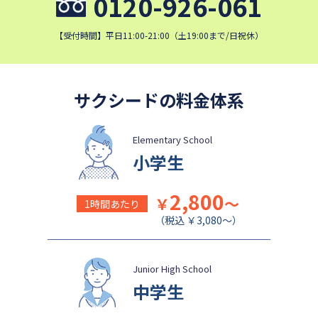
0120-926-061
青稜中学校
昭和女子大学附属昭和中学校
細田学園中学校
帝京大学中学校
【受付時間】平日11:00-21:00（土19:00まで/日祝休）
同志社香里中学校
埼玉栄中学校
城北埼玉中学校
日本大学中学校
サクシードの料金体系
麗澤中学校
目黒日本大学中学校
関東学院中学校
帝塚山学院中学校
Elementary School
成蹊中学校
星野学園中学校
小学生
かえつ有明中学校
浦和ルーテル学院中学校
昭和学院中学校
東京女学館中学校
2,800
￥
～
1時間あたり
清泉女学院中学校
横浜国立大学教育学部附属横
（税込 ￥3,080～）
浜中学校
西武学園文理中学校
実践女子学園中学校
Junior High School
鎌倉女学院中学校
カリタス女子中学校
中学生
佐久長聖中学校
桐光学園中学校