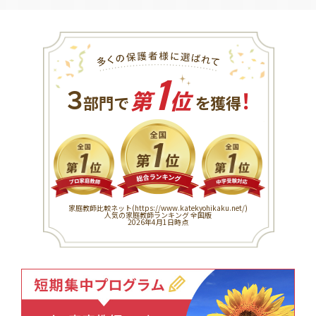
1
３
！
部門で
第
位
を獲得
家庭教師比較ネット(
https://www.katekyohikaku.net/
)
人気の家庭教師ランキング 全国版
2026年4月1日時点