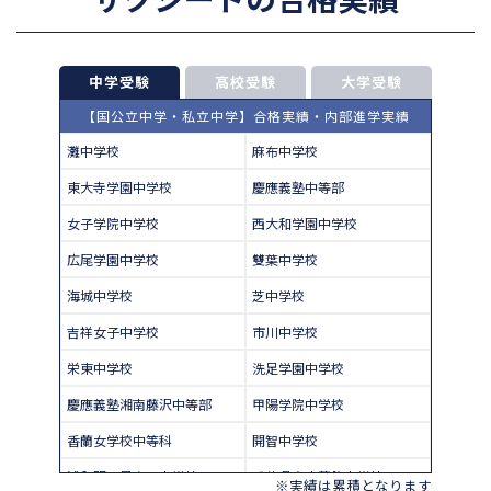
中学受験
高校受験
大学受験
【国公立中学・私立中学】合格実績・内部進学実績
灘中学校
麻布中学校
東大寺学園中学校
慶應義塾中等部
女子学院中学校
西大和学園中学校
広尾学園中学校
雙葉中学校
海城中学校
芝中学校
吉祥女子中学校
市川中学校
栄東中学校
洗足学園中学校
慶應義塾湘南藤沢中等部
甲陽学院中学校
香蘭女学校中等科
開智中学校
浦和明の星女子中学校
千葉県立東葛飾中学校
※実績は累積となります