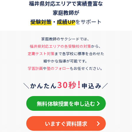
福井県対応エリアで実績豊富な
家庭教師が
受験対策
・
成績UP
をサポート
家庭教師のサクシードでは、
福井県対応エリア
の各受験校の対策
から、
定期テスト対策
まで各学校に標準を合わせた
細やかな指導が可能です。
学習計画
や
塾のフォロー
もお任せください。
!
30秒
＼かんたん
申込み／
無料体験授業を申し込む
いますぐ資料請求