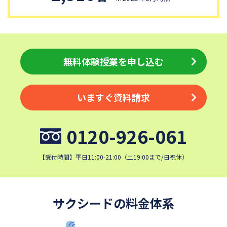
淑徳中学校
昌平中学校
成城中学校
青稜中学校
麗澤中学校
同志社香里中学校
埼玉栄中学校
城北埼玉中学校
無料体験授業を申し込む
日本大学中学校
目黒日本大学中学校
関東学院中学校
帝塚山学院中学校
いますぐ資料請求
成蹊中学校
星野学園中学校
かえつ有明中学校
浦和ルーテル学院中学校
0120-926-061
昭和学院中学校
東京女学館中学校
鎌倉女学院中学校
カリタス女子中学校
【受付時間】平日11:00-21:00（土19:00まで/日祝休）
清泉女学院中学校
西武学園文理中学校
横浜国立大学教育学部附属横
実践女子学園中学校
浜中学校
サクシードの料金体系
東京電機大学中学校
盛岡白百合学園中学校