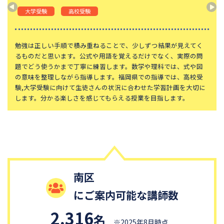
頌栄女子学院中学校
田園調布学園中等部
大学受験
高校受験
東山中学校
山手学院中学校
函館ラ・サール中学校
城北中学校
勉強は正しい手順で積み重ねることで、少しずつ結果が見えてく
るものだと思います。公式や用語を覚えるだけでなく、実際の問
神奈川大学附属中学校
大宮開成中学校
題でどう使うかまで丁寧に練習します。数学や理科では、式や図
の意味を整理しながら指導します。福岡県での指導では、高校受
大妻中学校
滝中学校
験,大学受験に向けて生徒さんの状況に合わせた学習計画を大切に
土佐中学校
國學院大學久我山中学校
します。分かる楽しさを感じてもらえる授業を目指します。
江戸川学園取手中学校
山脇学園中学校
恵泉女学園中学校
千代田区立九段中等教育学校
大阪桐蔭中学校
東京都市大学等々力中学校
中央大学附属中学校
桐蔭学園中等教育学校
南区
昭和女子大学附属昭和中学校
細田学園中学校
にご案内可能な講師数
帝京大学中学校
国府台女子学院中学部
平塚中等教育学校
獨協中学校
2,316
名
※2025年8月時点