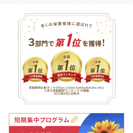
1
３
！
部門で
第
位
を獲得
家庭教師比較ネット(
https://www.katekyohikaku.net/
)
人気の家庭教師ランキング 全国版
2026年4月1日時点