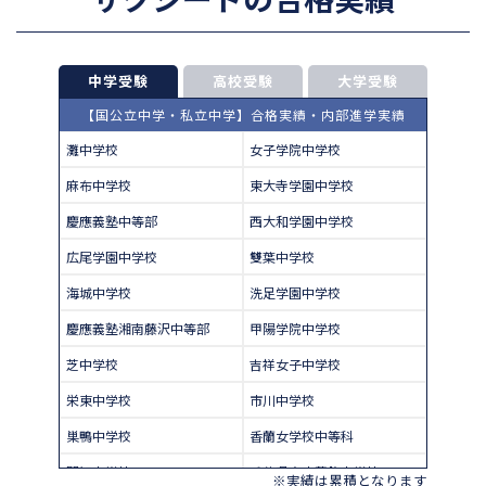
中学受験
高校受験
大学受験
【国公立中学・私立中学】合格実績・内部進学実績
灘中学校
女子学院中学校
麻布中学校
東大寺学園中学校
慶應義塾中等部
西大和学園中学校
広尾学園中学校
雙葉中学校
海城中学校
洗足学園中学校
慶應義塾湘南藤沢中等部
甲陽学院中学校
芝中学校
吉祥女子中学校
栄東中学校
市川中学校
巣鴨中学校
香蘭女学校中等科
開智中学校
千葉県立東葛飾中学校
※実績は累積となります