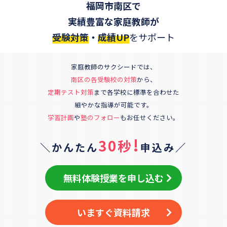
福岡市南区
で
実績豊富な家庭教師が
受験対策
・
成績UP
をサポート
家庭教師のサクシードでは、
南区
の各受験校の対策
から、
定期テスト対策
まで各学校に標準を合わせた
細やかな指導が可能です。
学習計画
や
塾のフォロー
もお任せください。
!
30秒
＼かんたん
申込み／
無料体験授業を申し込む
いますぐ資料請求