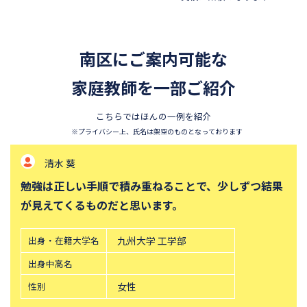
浦和明の星女子中学校
昭和学院秀英中学校
東洋英和女学院中学部
四天王寺中学校
南区にご案内可能な
須磨学園中学校
北嶺中学校
白百合学園中学校
家庭教師を一部ご紹介
サレジオ学院中学校
東邦大学付属東邦中学校
東京農業大学第一高等学校中
こちらではほんの一例を紹介
等部
※プライバシー上、氏名は架空のものとなっております
立教新座中学校
鎌倉学園中学校
清水 葵
攻玉社中学校
東京都市大学付属中学校
勉強は正しい手順で積み重ねることで、少しずつ結果
三田国際科学学園中学校
青山学院中等部
が見えてくるものだと思います。
高輪中学校
帝塚山中学校
桐朋中学校
六甲学院中学校
出身・在籍大学名
九州大学 工学部
青山学院横浜英和中学校
中央大学附属横浜中学校
出身中高名
法政大学第二中学校
品川女子学院中等部
性別
女性
東京都立桜修館中等教育学校
学習院中等科