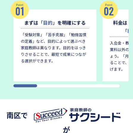
Point
Point
01
02
まずは
「目的」
を明確にする
料金は
「
「総
「受験対策」「苦手克服」「勉強習慣
の定着」など、目的によって選ぶべき
入会金・教材
家庭教師は異なります。
目的をはっき
業料以外の費
りさせることで、最短で成果につなが
ょう。
「月謝
る選択ができます。
ることで、後
げます。
南区で
が