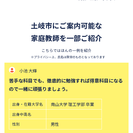
香蘭女学校中等科
開智中学校
千葉県立東葛飾中学校
浦和明の星女子中学校
土岐市にご案内可能な
東邦大学付属東邦中学校
須磨学園中学校
北嶺中学校
家庭教師を一部ご紹介
白百合学園中学校
サレジオ学院中学校
鎌倉学園中学校
こちらではほんの一例を紹介
東京農業大学第一高等学校中
立教新座中学校
※プライバシー上、氏名は架空のものとなっております
等部
小池 大輝
桐朋中学校
攻玉社中学校
苦手な科目でも、徹底的に勉強すれば得意科目になる
東京都市大学付属中学校
三田国際科学学園中学校
ので一緒に頑張りましょう。
青山学院中等部
高輪中学校
帝塚山中学校
中央大学附属横浜中学校
出身・在籍大学名
南山大学 理工学部 卒業
六甲学院中学校
青山学院横浜英和中学校
出身中高名
神奈川大学附属中学校
大宮開成中学校
性別
男性
法政大学第二中学校
品川女子学院中等部