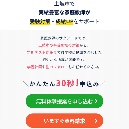
土岐市
で
実績豊富な家庭教師が
受験対策
・
成績UP
をサポート
家庭教師のサクシードでは、
土岐市
の各受験校の対策
から、
定期テスト対策
まで各学校に標準を合わせた
細やかな指導が可能です。
学習計画
や
塾のフォロー
もお任せください。
!
30秒
＼かんたん
申込み／
無料体験授業を申し込む
いますぐ資料請求