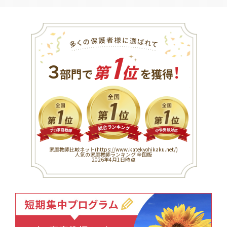
1
３
！
部門で
第
位
を獲得
家庭教師比較ネット(
https://www.katekyohikaku.net/
)
人気の家庭教師ランキング 全国版
2026年4月1日時点