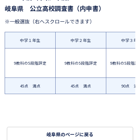
岐阜県 公立高校調査書（内申書）
※一般選抜
（右へスクロールできます）
中学１年生
中学２年生
中学３年
9教科の5段階評定
9教科の5段階評定
9教科の5段階評
45点 満点
45点 満点
90点 満
岐阜県のページに戻る