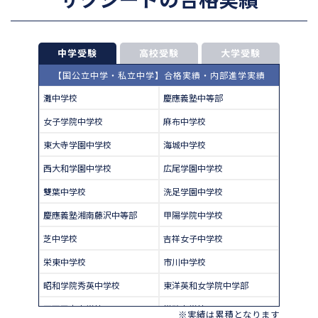
中学受験
高校受験
大学受験
【国公立中学・私立中学】合格実績・内部進学実績
灘中学校
慶應義塾中等部
女子学院中学校
麻布中学校
東大寺学園中学校
海城中学校
西大和学園中学校
広尾学園中学校
雙葉中学校
洗足学園中学校
慶應義塾湘南藤沢中等部
甲陽学院中学校
芝中学校
吉祥女子中学校
栄東中学校
市川中学校
昭和学院秀英中学校
東洋英和女学院中学部
四天王寺中学校
巣鴨中学校
※実績は累積となります