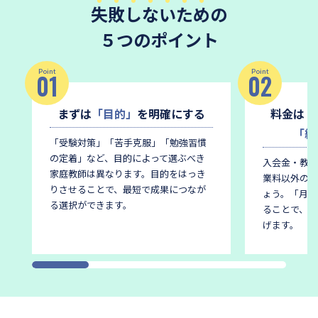
失敗しないため
の
５つのポイント
Point
Point
01
02
まずは
「目的」
を明確にする
料金は
「
「総
「受験対策」「苦手克服」「勉強習慣
の定着」など、目的によって選ぶべき
入会金・教材
家庭教師は異なります。
目的をはっき
業料以外の費
りさせることで、最短で成果につなが
ょう。
「月謝
る選択ができます。
ることで、後
げます。