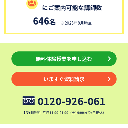
獨協中学校
淑徳中学校
にご案内可能な講師数
昌平中学校
成城中学校
646
名
日本大学中学校
麗澤中学校
※2025年8月時点
同志社香里中学校
埼玉栄中学校
城北埼玉中学校
浦和ルーテル学院中学校
昭和学院中学校
東京女学館中学校
目黒日本大学中学校
無料体験授業を申し込む
関東学院中学校
帝塚山学院中学校
成蹊中学校
星野学園中学校
かえつ有明中学校
いますぐ資料請求
清泉女学院中学校
西武学園文理中学校
横浜国立大学教育学部附属横
実践女子学園中学校
0120-926-061
浜中学校
鎌倉女学院中学校
カリタス女子中学校
【受付時間】平日11:00-21:00（土19:00まで/日祝休）
近畿大学附属中学校
東京電機大学中学校