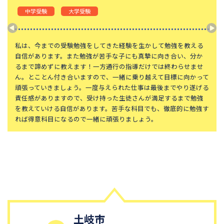
東京都立桜修館中等教育学校
学習院中等科
中学受験
大学受験
頌栄女子学院中学校
田園調布学園中等部
東山中学校
山手学院中学校
私は、今までの受験勉強をしてきた経験を生かして勉強を教える
自信があります。また勉強が苦手な子にも真摯に向き合い、分か
函館ラ・サール中学校
城北中学校
るまで諦めずに教えます！一方通行の指導だけでは終わらせませ
ん。とことん付き合いますので、一緒に乗り越えて目標に向かって
恵泉女学園中学校
千代田区立九段中等教育学校
頑張っていきましょう。一度与えられた仕事は最後までやり遂げる
大妻中学校
滝中学校
責任感がありますので、受け持った生徒さんが満足するまで勉強
を教えていける自信があります。苦手な科目でも、徹底的に勉強す
土佐中学校
國學院大學久我山中学校
れば得意科目になるので一緒に頑張りましょう。
江戸川学園取手中学校
山脇学園中学校
大阪桐蔭中学校
東京都市大学等々力中学校
中央大学附属中学校
桐蔭学園中等教育学校
青稜中学校
昭和女子大学附属昭和中学校
細田学園中学校
帝京大学中学校
国府台女子学院中学部
平塚中等教育学校
土岐市