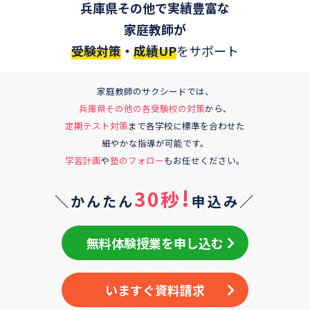
兵庫県その他で実績豊富な
家庭教師が
受験対策
・
成績UP
をサポート
家庭教師のサクシードでは、
兵庫県その他
の各受験校の対策
から、
定期テスト対策
まで各学校に標準を合わせた
細やかな指導が可能です。
学習計画
や
塾のフォロー
もお任せください。
!
30秒
＼かんたん
申込み／
無料体験授業を申し込む
いますぐ資料請求