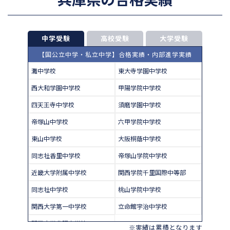
中学受験
高校受験
大学受験
【国公立中学・私立中学】合格実績・内部進学実績
灘中学校
東大寺学園中学校
西大和学園中学校
甲陽学院中学校
四天王寺中学校
須磨学園中学校
帝塚山中学校
六甲学院中学校
東山中学校
大阪桐蔭中学校
同志社香里中学校
帝塚山学院中学校
近畿大学附属中学校
関西学院千里国際中等部
同志社中学校
桃山学院中学校
関西大学第一中学校
立命館宇治中学校
関西大学北陽中学校
※実績は累積となります