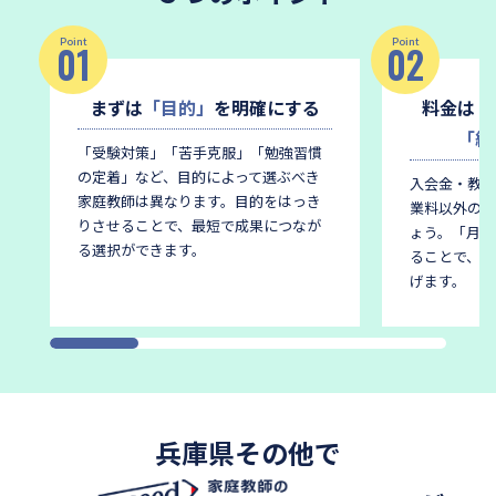
Point
Point
01
02
まずは
「目的」
を明確にする
料金は
「
「総
「受験対策」「苦手克服」「勉強習慣
の定着」など、目的によって選ぶべき
入会金・教材
家庭教師は異なります。
目的をはっき
業料以外の費
りさせることで、最短で成果につなが
ょう。
「月謝
る選択ができます。
ることで、後
げます。
兵庫県その他で