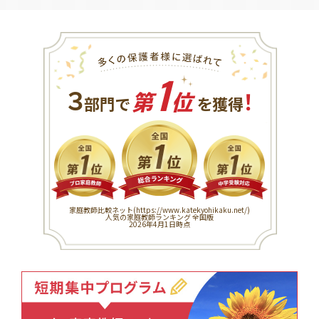
1
３
！
部門で
第
位
を獲得
家庭教師比較ネット(
https://www.katekyohikaku.net/
)
人気の家庭教師ランキング 全国版
2026年4月1日時点