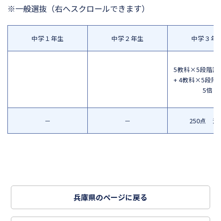
※一般選抜
（右へスクロールできます）
中学１年生
中学２年生
中学３年
5教科×5段階評
+ 4教科×5段階
5倍
－
－
250点 満
兵庫県のページに戻る