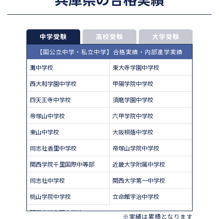
中学受験
高校受験
大学受験
【国公立中学・私立中学】合格実績・内部進学実績
灘中学校
東大寺学園中学校
西大和学園中学校
甲陽学院中学校
四天王寺中学校
須磨学園中学校
帝塚山中学校
六甲学院中学校
東山中学校
大阪桐蔭中学校
同志社香里中学校
帝塚山学院中学校
関西学院千里国際中等部
近畿大学附属中学校
同志社中学校
関西大学第一中学校
桃山学院中学校
立命館宇治中学校
関西大学北陽中学校
※実績は累積となります