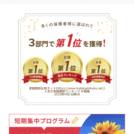
1
３
！
部門で
第
位
を獲得
家庭教師比較ネット(
https://www.katekyohikaku.net/
)
人気の家庭教師ランキング 全国版
2026年4月1日時点