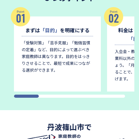
Point
Point
01
02
まずは
「目的」
を明確にする
料金は
「
「総
「受験対策」「苦手克服」「勉強習慣
の定着」など、目的によって選ぶべき
入会金・教材
家庭教師は異なります。
目的をはっき
業料以外の費
りさせることで、最短で成果につなが
ょう。
「月謝
る選択ができます。
ることで、後
げます。
丹波篠山市で