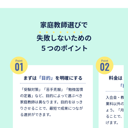
家庭教師選びで
失敗しないため
の
５つのポイント
Point
Point
01
02
まずは
「目的」
を明確にする
料金は
「
「総
「受験対策」「苦手克服」「勉強習慣
の定着」など、目的によって選ぶべき
入会金・教材
家庭教師は異なります。
目的をはっき
業料以外の費
りさせることで、最短で成果につなが
ょう。
「月謝
る選択ができます。
ることで、後
げます。