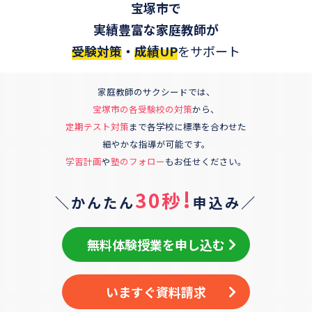
宝塚市
で
実績豊富な家庭教師が
受験対策
・
成績UP
をサポート
家庭教師のサクシードでは、
宝塚市
の各受験校の対策
から、
定期テスト対策
まで各学校に標準を合わせた
細やかな指導が可能です。
学習計画
や
塾のフォロー
もお任せください。
!
30秒
＼かんたん
申込み／
無料体験授業を申し込む
いますぐ資料請求