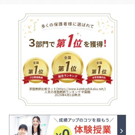
1
３
！
部門で
第
位
を獲得
家庭教師比較ネット(
https://www.katekyohikaku.net/
)
人気の家庭教師ランキング 全国版
2026年4月1日時点