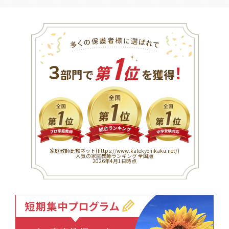
1
３
！
部門で
第
位
を獲得
家庭教師比較ネット(
https://www.katekyohikaku.net/
)
人気の家庭教師ランキング 全国版
2026年4月1日時点