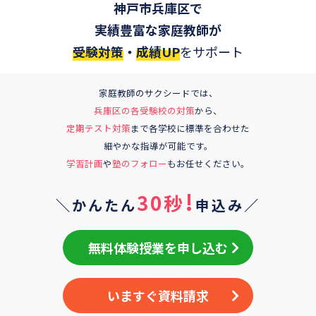
神戸市兵庫区
で
実績豊富な家庭教師が
受験対策
・
成績UP
をサポート
家庭教師のサクシードでは、
兵庫区
の各受験校の対策
から、
定期テスト対策
まで各学校に標準を合わせた
細やかな指導が可能です。
学習計画
や
塾のフォロー
もお任せください。
!
30秒
＼かんたん
申込み／
無料体験授業を申し込む
いますぐ資料請求