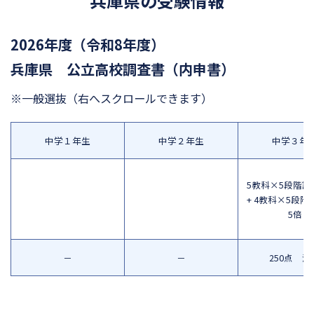
兵庫県の受験情報
2026年度（令和8年度）
兵庫県 公立高校調査書（内申書）
※一般選抜
（右へスクロールできます）
中学１年生
中学２年生
中学３年
5教科×5段階評
+ 4教科×5段階
5倍
－
－
250点 満