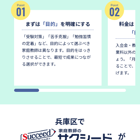
Point
Point
01
02
まずは
「目的」
を明確にする
料金は
「
「総
「受験対策」「苦手克服」「勉強習慣
の定着」など、目的によって選ぶべき
入会金・教材
家庭教師は異なります。
目的をはっき
業料以外の費
りさせることで、最短で成果につなが
ょう。
「月謝
る選択ができます。
ることで、後
げます。
兵庫区で
が