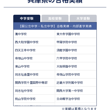
中学受験
高校受験
大学受験
【国公立中学・私立中学】合格実績・内部進学実績
灘中学校
東大寺学園中学校
西大和学園中学校
甲陽学院中学校
四天王寺中学校
須磨学園中学校
帝塚山中学校
六甲学院中学校
東山中学校
大阪桐蔭中学校
同志社香里中学校
帝塚山学院中学校
関西学院千里国際中等部
近畿大学附属中学校
同志社中学校
関西大学第一中学校
桃山学院中学校
立命館宇治中学校
関西大学北陽中学校
※実績は累積となります