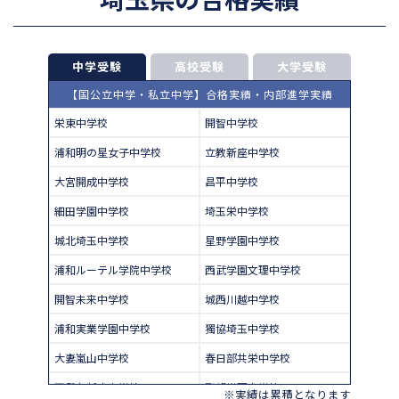
中学受験
高校受験
大学受験
【国公立中学・私立中学】合格実績・内部進学実績
栄東中学校
開智中学校
浦和明の星女子中学校
立教新座中学校
大宮開成中学校
昌平中学校
細田学園中学校
埼玉栄中学校
城北埼玉中学校
星野学園中学校
浦和ルーテル学院中学校
西武学園文理中学校
開智未来中学校
城西川越中学校
浦和実業学園中学校
獨協埼玉中学校
大妻嵐山中学校
春日部共栄中学校
西武台新座中学校
聖望学園中学校
※実績は累積となります