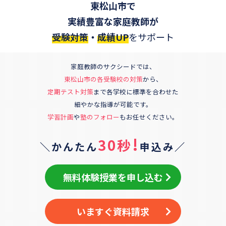
東松山市
で
実績豊富な家庭教師が
受験対策
・
成績UP
をサポート
家庭教師のサクシードでは、
東松山市
の各受験校の対策
から、
定期テスト対策
まで各学校に標準を合わせた
細やかな指導が可能です。
学習計画
や
塾のフォロー
もお任せください。
!
30秒
＼かんたん
申込み／
無料体験授業を申し込む
いますぐ資料請求