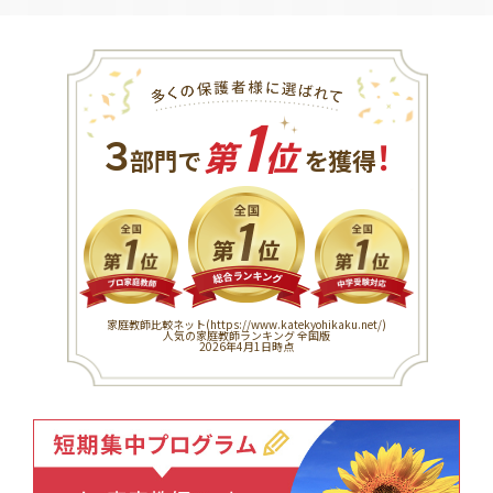
1
３
！
部門で
第
位
を獲得
家庭教師比較ネット(
https://www.katekyohikaku.net/
)
人気の家庭教師ランキング 全国版
2026年4月1日時点