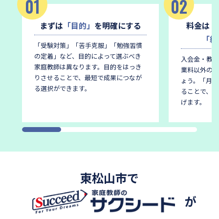
01
02
まずは
「目的」
を明確にする
料金は
「
「総
「受験対策」「苦手克服」「勉強習慣
の定着」など、目的によって選ぶべき
入会金・教材
家庭教師は異なります。
目的をはっき
業料以外の費
りさせることで、最短で成果につなが
ょう。
「月謝
る選択ができます。
ることで、後
げます。
東松山市で
が