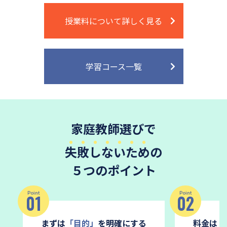
授業料について詳しく見る
学習コース一覧
家庭教師選びで
失敗しないため
の
５つのポイント
Point
Point
01
02
まずは
「目的」
を明確にする
料金は
「