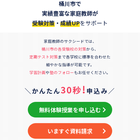
桶川市
で
実績豊富な家庭教師が
受験対策
・
成績UP
をサポート
家庭教師のサクシードでは、
桶川市
の各受験校の対策
から、
定期テスト対策
まで各学校に標準を合わせた
細やかな指導が可能です。
学習計画
や
塾のフォロー
もお任せください。
!
30秒
＼かんたん
申込み／
無料体験授業を申し込む
いますぐ資料請求