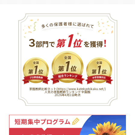
1
３
！
部門で
第
位
を獲得
家庭教師比較ネット(
https://www.katekyohikaku.net/
)
人気の家庭教師ランキング 全国版
2026年4月1日時点