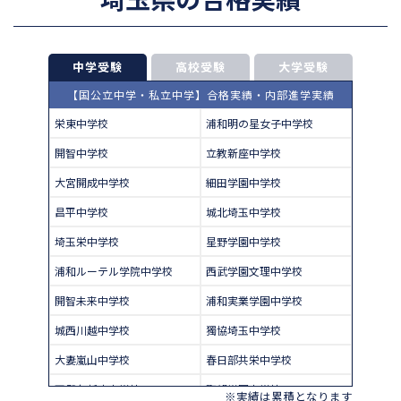
中学受験
高校受験
大学受験
【国公立中学・私立中学】合格実績・内部進学実績
栄東中学校
浦和明の星女子中学校
開智中学校
立教新座中学校
大宮開成中学校
細田学園中学校
昌平中学校
城北埼玉中学校
埼玉栄中学校
星野学園中学校
浦和ルーテル学院中学校
西武学園文理中学校
開智未来中学校
浦和実業学園中学校
城西川越中学校
獨協埼玉中学校
大妻嵐山中学校
春日部共栄中学校
西武台新座中学校
聖望学園中学校
※実績は累積となります