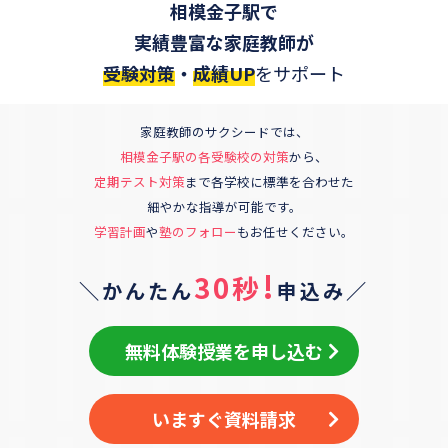
相模金子駅
で
実績豊富な家庭教師が
受験対策
・
成績UP
をサポート
家庭教師のサクシードでは、
相模金子駅の各受験校の対策
から、
定期テスト対策
まで各学校に標準を合わせた
細やかな指導が可能です。
学習計画
や
塾のフォロー
もお任せください。
!
30秒
＼かんたん
申込み／
無料体験授業を申し込む
いますぐ資料請求