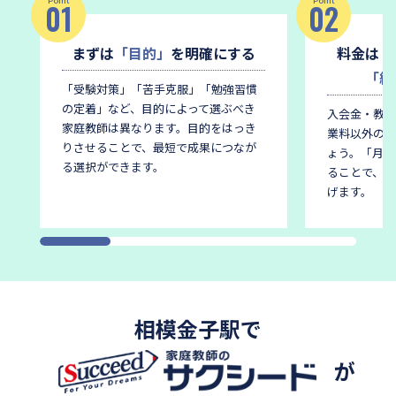
Point
Point
01
02
まずは
「目的」
を明確にする
料金は
「
「総
「受験対策」「苦手克服」「勉強習慣
の定着」など、目的によって選ぶべき
入会金・教材
家庭教師は異なります。
目的をはっき
業料以外の費
りさせることで、最短で成果につなが
ょう。
「月謝
る選択ができます。
ることで、後
げます。
相模金子駅で
が