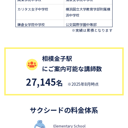
カリタス女子中学校
横浜国立大学教育学部附属横
浜中学校
鎌倉女学院中学校
公文国際学園中等部
※実績は累積となります
桐光学園中学校
日本女子大学附属中学校
森村学園中等部
湘南学園中学校
自修館中等教育学校
聖セシリア女子中学校
相模金子駅
横浜創英中学校
神奈川学園中学校
にご案内可能な講師数
日本大学藤沢中学校
捜真女学校中学部
27,145
名
鶴見大学附属中学校
東海大学付属相模中等部
※2025年8月時点
関東学院六浦中学校
聖ヨゼフ学園中学校
武相中学校
サクシードの料金体系
Elementary School