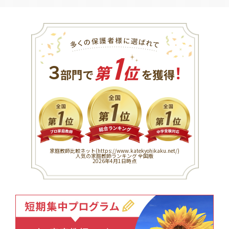
1
３
！
部門で
第
位
を獲得
家庭教師比較ネット(
https://www.katekyohikaku.net/
)
人気の家庭教師ランキング 全国版
2026年4月1日時点