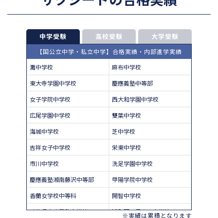
中学受験
高校受験
大学受験
【国公立中学・私立中学】合格実績・内部進学実績
灘中学校
麻布中学校
東大寺学園中学校
慶應義塾中等部
女子学院中学校
西大和学園中学校
広尾学園中学校
雙葉中学校
海城中学校
芝中学校
吉祥女子中学校
栄東中学校
市川中学校
洗足学園中学校
慶應義塾湘南藤沢中等部
甲陽学院中学校
香蘭女学校中等科
開智中学校
千葉県立東葛飾中学校
浦和明の星女子中学校
※実績は累積となります