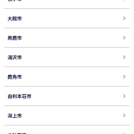
山手学院中学校
函館ラ・サール中学校
城北中学校
神奈川大学附属中学校
大館市
大宮開成中学校
法政大学第二中学校
品川女子学院中等部
東京都立桜修館中等教育学校
男鹿市
大妻中学校
滝中学校
土佐中学校
國學院大學久我山中学校
湯沢市
江戸川学園取手中学校
山脇学園中学校
鹿角市
恵泉女学園中学校
千代田区立九段中等教育学校
中央大学附属中学校
桐蔭学園中等教育学校
由利本荘市
大阪桐蔭中学校
東京都市大学等々力中学校
国府台女子学院中学部
平塚中等教育学校
潟上市
獨協中学校
淑徳中学校
昌平中学校
成城中学校