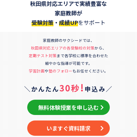
秋田県対応エリアで実績豊富な
家庭教師が
受験対策
・
成績UP
をサポート
家庭教師のサクシードでは、
秋田県対応エリア
の各受験校の対策
から、
定期テスト対策
まで各学校に標準を合わせた
細やかな指導が可能です。
学習計画
や
塾のフォロー
もお任せください。
!
30秒
＼かんたん
申込み／
無料体験授業を申し込む
いますぐ資料請求