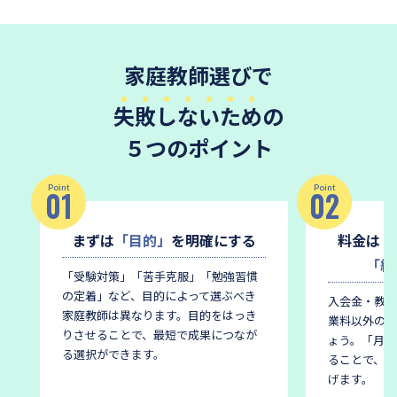
家庭教師選びで
失敗しないため
の
５つのポイント
Point
Point
01
02
まずは
「目的」
を明確にする
料金は
「
「総
「受験対策」「苦手克服」「勉強習慣
の定着」など、目的によって選ぶべき
入会金・教材
家庭教師は異なります。
目的をはっき
業料以外の費
りさせることで、最短で成果につなが
ょう。
「月謝
る選択ができます。
ることで、後
げます。