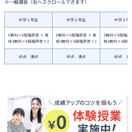
※一般選抜
（右へスクロールできます）
中学１年生
中学２年生
中学３年
5教科×5段階評定 ＋ 実
5教科×5段階評定 ＋ 実
5教科×5段階評定
技4教科×5段階評定×2
技4教科×5段階評定×2
技4教科×5段階
65点 満点
65点 満点
65点 満