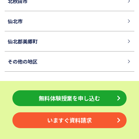
北秋田市
青稜中学校
昭和女子大学附属昭和中学校
細田学園中学校
帝京大学中学校
仙北市
同志社香里中学校
埼玉栄中学校
城北埼玉中学校
日本大学中学校
仙北郡美郷町
麗澤中学校
目黒日本大学中学校
関東学院中学校
帝塚山学院中学校
その他の地区
成蹊中学校
星野学園中学校
かえつ有明中学校
浦和ルーテル学院中学校
昭和学院中学校
東京女学館中学校
清泉女学院中学校
西武学園文理中学校
無料体験授業を申し込む
横浜国立大学教育学部附属横
実践女子学園中学校
浜中学校
いますぐ資料請求
鎌倉女学院中学校
カリタス女子中学校
佐久長聖中学校
桐光学園中学校