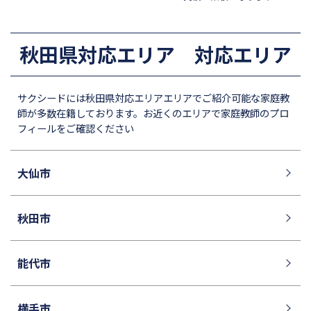
昭和学院秀英中学校
東洋英和女学院中学部
四天王寺中学校
巣鴨中学校
秋田県対応エリア 対応エリア
須磨学園中学校
北嶺中学校
白百合学園中学校
サレジオ学院中学校
サクシードには秋田県対応エリアエリアでご紹介可能な家庭教
東邦大学付属東邦中学校
東京農業大学第一高等学校中
師が多数在籍しております。お近くのエリアで家庭教師のプロ
等部
フィールをご確認ください
立教新座中学校
鎌倉学園中学校
帝塚山中学校
桐朋中学校
大仙市
攻玉社中学校
東京都市大学付属中学校
三田国際科学学園中学校
青山学院中等部
秋田市
高輪中学校
青山学院横浜英和中学校
中央大学附属横浜中学校
六甲学院中学校
能代市
学習院中等科
頌栄女子学院中学校
田園調布学園中等部
東山中学校
横手市