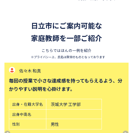
昭和学院秀英中学校
東洋英和女学院中学部
四天王寺中学校
巣鴨中学校
日立市にご案内可能な
須磨学園中学校
北嶺中学校
白百合学園中学校
家庭教師を一部ご紹介
サレジオ学院中学校
東邦大学付属東邦中学校
東京農業大学第一高等学校中
こちらではほんの一例を紹介
等部
※プライバシー上、氏名は架空のものとなっております
立教新座中学校
鎌倉学園中学校
佐々木 和真
帝塚山中学校
桐朋中学校
毎回の授業で小さな達成感を持ってもらえるよう、分
攻玉社中学校
東京都市大学付属中学校
かりやすい説明を心掛けます。
三田国際科学学園中学校
青山学院中等部
高輪中学校
青山学院横浜英和中学校
出身・在籍大学名
茨城大学 工学部
中央大学附属横浜中学校
六甲学院中学校
出身中高名
学習院中等科
頌栄女子学院中学校
性別
男性
田園調布学園中等部
東山中学校