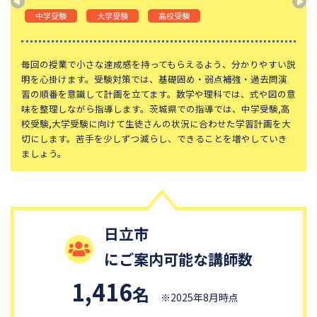
山手学院中学校
函館ラ・サール中学校
中学受験
大学受験
高校受験
城北中学校
神奈川大学附属中学校
大宮開成中学校
法政大学第二中学校
毎回の授業で小さな達成感を持ってもらえるよう、分かりやすい説
明を心掛けます。受験対策では、基礎固め・弱点補強・過去問演
品川女子学院中等部
東京都立桜修館中等教育学校
習の順番を意識して計画を立てます。数学や理科では、式や図の意
味を整理しながら指導します。茨城県での指導では、中学受験,高
大妻中学校
滝中学校
校受験,大学受験に向けて生徒さんの状況に合わせた学習計画を大
土佐中学校
國學院大學久我山中学校
切にします。苦手を少しずつ減らし、できることを増やしていき
ましょう。
江戸川学園取手中学校
山脇学園中学校
恵泉女学園中学校
千代田区立九段中等教育学校
中央大学附属中学校
桐蔭学園中等教育学校
大阪桐蔭中学校
東京都市大学等々力中学校
日立市
国府台女子学院中学部
平塚中等教育学校
にご案内可能な講師数
獨協中学校
淑徳中学校
1,416
名
昌平中学校
成城中学校
※2025年8月時点