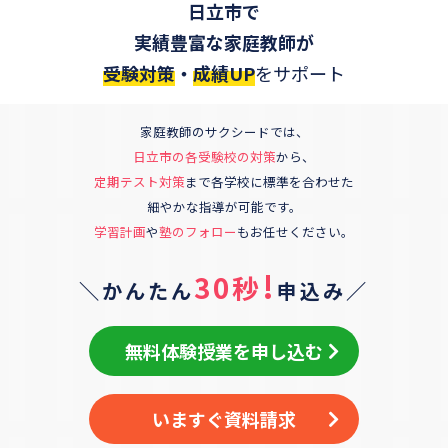
日立市
で
実績豊富な家庭教師が
受験対策
・
成績UP
をサポート
家庭教師のサクシードでは、
日立市
の各受験校の対策
から、
定期テスト対策
まで各学校に標準を合わせた
細やかな指導が可能です。
学習計画
や
塾のフォロー
もお任せください。
!
30秒
＼かんたん
申込み／
無料体験授業を申し込む
いますぐ資料請求