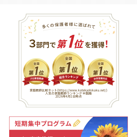
1
３
！
部門で
第
位
を獲得
家庭教師比較ネット(
https://www.katekyohikaku.net/
)
人気の家庭教師ランキング 全国版
2026年4月1日時点