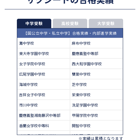
中学受験
高校受験
大学受験
【国公立中学・私立中学】合格実績・内部進学実績
灘中学校
麻布中学校
東大寺学園中学校
慶應義塾中等部
女子学院中学校
西大和学園中学校
広尾学園中学校
雙葉中学校
海城中学校
芝中学校
吉祥女子中学校
栄東中学校
市川中学校
洗足学園中学校
慶應義塾湘南藤沢中等部
甲陽学院中学校
香蘭女学校中等科
開智中学校
千葉県立東葛飾中学校
浦和明の星女子中学校
※実績は累積となります