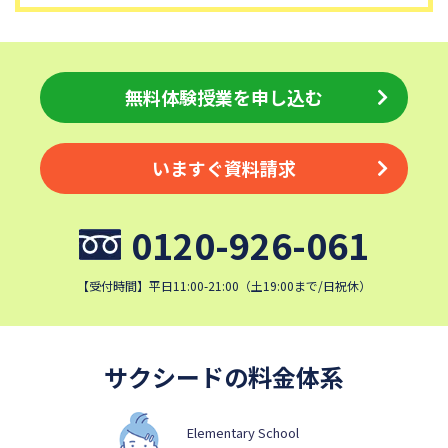
青稜中学校
昭和女子大学附属昭和中学校
細田学園中学校
帝京大学中学校
同志社香里中学校
埼玉栄中学校
無料体験授業を申し込む
城北埼玉中学校
日本大学中学校
麗澤中学校
目黒日本大学中学校
いますぐ資料請求
関東学院中学校
帝塚山学院中学校
成蹊中学校
星野学園中学校
0120-926-061
かえつ有明中学校
浦和ルーテル学院中学校
昭和学院中学校
東京女学館中学校
【受付時間】平日11:00-21:00（土19:00まで/日祝休）
清泉女学院中学校
西武学園文理中学校
横浜国立大学教育学部附属横
実践女子学園中学校
浜中学校
サクシードの料金体系
鎌倉女学院中学校
カリタス女子中学校
佐久長聖中学校
桐光学園中学校
Elementary School