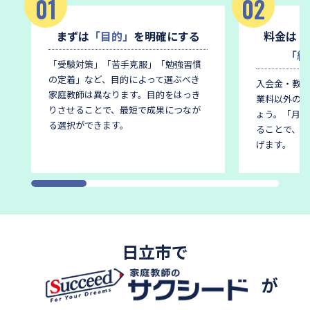
01
02
まずは
「目的」
を明確にする
料金は
「
「総
「受験対策」「苦手克服」「勉強習慣
の定着」など、目的によって選ぶべき
入会金・教材
家庭教師は異なります。
目的をはっき
業料以外の費
りさせることで、最短で成果につなが
ょう。
「月謝
る選択ができます。
ることで、後
げます。
日立市で
が