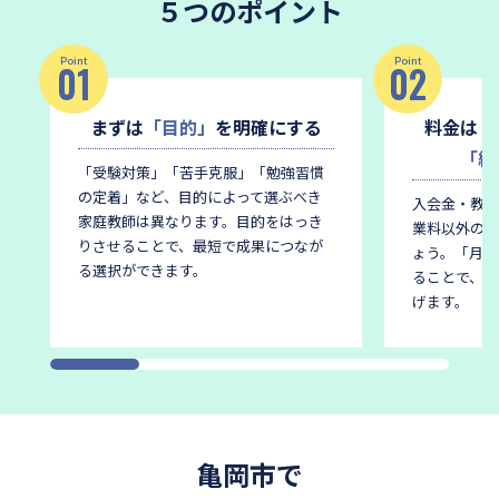
５つのポイント
Point
Point
01
02
まずは
「目的」
を明確にする
料金は
「
「総
「受験対策」「苦手克服」「勉強習慣
の定着」など、目的によって選ぶべき
入会金・教材
家庭教師は異なります。
目的をはっき
業料以外の費
りさせることで、最短で成果につなが
ょう。
「月謝
る選択ができます。
ることで、後
げます。
亀岡市で