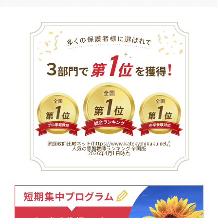
1
３
！
部門で
第
位
を獲得
家庭教師比較ネット(
https://www.katekyohikaku.net/
)
人気の家庭教師ランキング 全国版
2026年4月1日時点