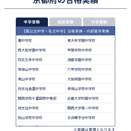
中学受験
高校受験
大学受験
【国公立中学・私立中学】合格実績・内部進学実績
灘中学校
東大寺学園中学校
西大和学園中学校
甲陽学院中学校
四天王寺中学校
須磨学園中学校
帝塚山中学校
六甲学院中学校
東山中学校
大阪桐蔭中学校
同志社香里中学校
帝塚山学院中学校
関西学院千里国際中等部
近畿大学附属中学校
同志社中学校
関西大学第一中学校
桃山学院中学校
立命館宇治中学校
関西大学北陽中学校
※実績は累積となります