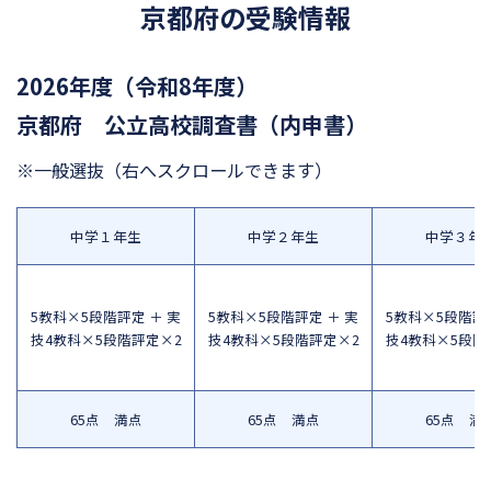
京都府の受験情報
2026年度（令和8年度）
京都府 公立高校調査書（内申書）
※一般選抜
（右へスクロールできます）
中学１年生
中学２年生
中学３年
5教科×5段階評定 ＋ 実
5教科×5段階評定 ＋ 実
5教科×5段階評定
技4教科×5段階評定×2
技4教科×5段階評定×2
技4教科×5段階
65点 満点
65点 満点
65点 満