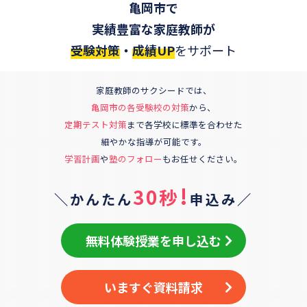
亀岡市
で
実績豊富な家庭教師が
受験対策
・
成績UP
をサポート
家庭教師のサクシードでは、
亀岡市
の各受験校の対策
から、
定期テスト対策
まで各学校に標準を合わせた
細やかな指導が可能です。
学習計画
や
塾のフォロー
もお任せください。
!
30秒
＼かんたん
申込み／
無料体験授業を申し込む
いますぐ資料請求