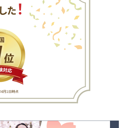
！
した
6年4月1日時点