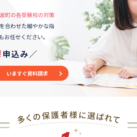
波町
の各受験校の対策
を合わせた
細やかな指
もお任せください。
!
申込み／
いますぐ資料請求