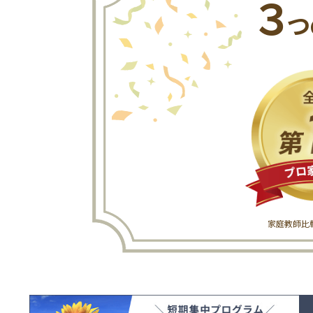
３
つ
家庭教師比