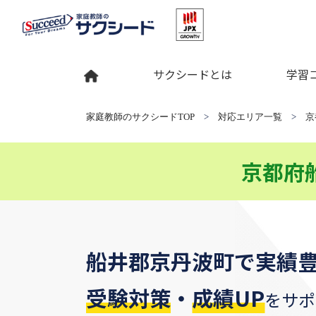
サクシードとは
学習
家庭教師のサクシードTOP
>
対応エリア一覧
>
京
京都府
船井郡京丹波町
で
実績
受験対策
・
成績UP
をサポ