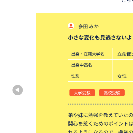
多田 みか
小さな変化も見逃さないよう
立命館大学
出身・在籍大学名
出身中高名
女性
性別
大学受験
高校受験
弟や妹に勉強を教えていたので
講師を
関心を惹くためのポイントは、
能で
れるようになるので、授業の導