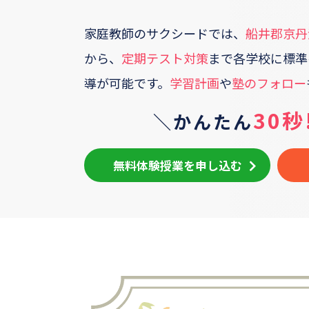
家庭教師のサクシードでは、
船井郡京丹
から、
定期テスト対策
まで各学校に標準
導が可能です。
学習計画
や
塾のフォロー
30秒
＼かんたん
無料体験授業を申し込む