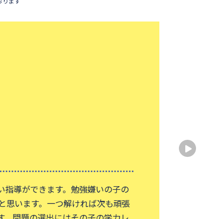
おります
生徒
出身
出身
性別
大
指導ができます。勉強嫌いの子の
中学
思います。一つ解ければ次も頑張
を行
。問題の選出にはその子の学力レ