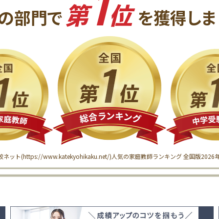
1
第
位
の
部門で
を獲得
しま
較ネット(
https://www.katekyohikaku.net/
)
人気の家庭教師ランキング 全国版
202