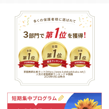
1
３
！
部門で
第
位
を獲得
家庭教師比較ネット(
https://www.katekyohikaku.net/
)
人気の家庭教師ランキング 全国版
2026年4月1日時点