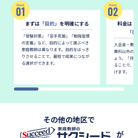
Point
Point
01
02
まずは
「目的」
を明確にする
料金は
「
「総
「受験対策」「苦手克服」「勉強習慣
の定着」など、目的によって選ぶべき
入会金・教材
家庭教師は異なります。
目的をはっき
業料以外の費
りさせることで、最短で成果につなが
ょう。
「月謝
る選択ができます。
ることで、後
げます。
その他の地区で
が