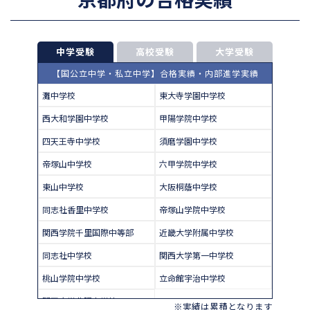
中学受験
高校受験
大学受験
【国公立中学・私立中学】合格実績・内部進学実績
灘中学校
東大寺学園中学校
西大和学園中学校
甲陽学院中学校
四天王寺中学校
須磨学園中学校
帝塚山中学校
六甲学院中学校
東山中学校
大阪桐蔭中学校
同志社香里中学校
帝塚山学院中学校
関西学院千里国際中等部
近畿大学附属中学校
同志社中学校
関西大学第一中学校
桃山学院中学校
立命館宇治中学校
関西大学北陽中学校
※実績は累積となります