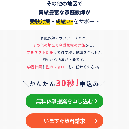
その他の地区
で
実績豊富な家庭教師が
受験対策
・
成績UP
をサポート
家庭教師のサクシードでは、
その他の地区
の各受験校の対策
から、
定期テスト対策
まで各学校に標準を合わせた
細やかな指導が可能です。
学習計画
や
塾のフォロー
もお任せください。
!
30秒
＼かんたん
申込み／
無料体験授業を申し込む
いますぐ資料請求