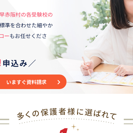
早赤阪村
の各受験校の
標準を合わせた
細やか
ロー
もお任せくださ
!
申込み／
いますぐ資料請求