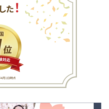
！
した
6年4月1日時点