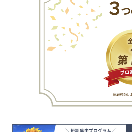
３
つ
家庭教師比