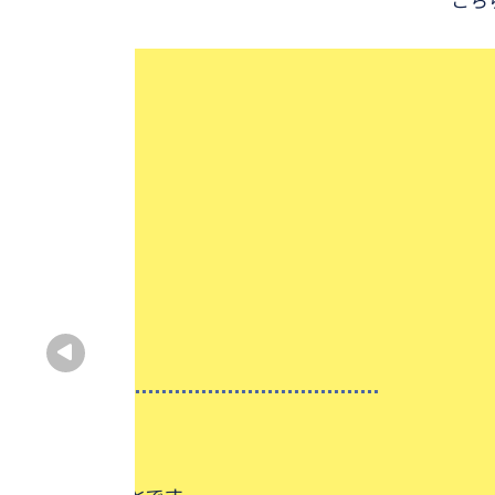
廣中 正之
ちょっとした疑問にも丁寧に
近畿大学 
出身・在籍大学名
大阪府立生
出身中高名
男性
性別
大学受験
高校受験
予備校のチューターをしていま
ちょっとした疑問にも丁寧に対