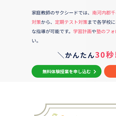
家庭教師のサクシードでは、
南河内郡千
対策
から、
定期テスト対策
まで各学校に
な指導が可能です。
学習計画
や
塾のフォ
い。
30秒
＼かんたん
無料体験授業を申し込む