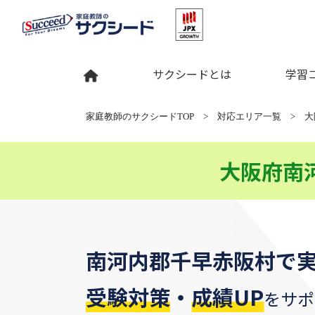
サクシードとは
学習
家庭教師のサクシードTOP
>
対応エリア一覧
>
大
大阪府南
南河内郡千早赤阪村
で
受験対策
・
成績UP
をサポ