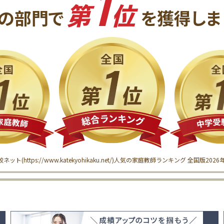
1
第
位
の
部門で
を獲得
しま
較ネット(
https://www.katekyohikaku.net/
)
人気の家庭教師ランキング 全国版
202