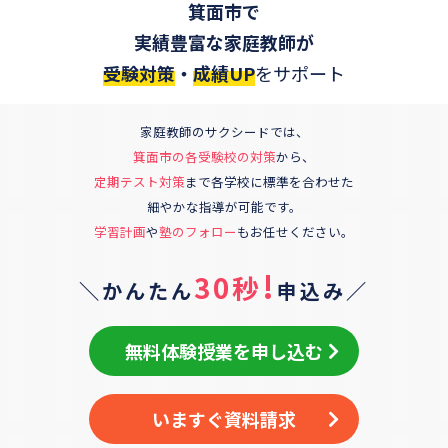
箕面市
で
実績豊富な家庭教師が
受験対策
・
成績UP
をサポート
家庭教師のサクシードでは、
箕面市
の各受験校の対策
から、
定期テスト対策
まで各学校に標準を合わせた
細やかな指導が可能です。
学習計画
や
塾のフォロー
もお任せください。
!
30秒
＼かんたん
申込み／
無料体験授業を申し込む
いますぐ資料請求