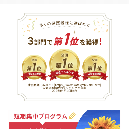
1
３
！
部門で
第
位
を獲得
家庭教師比較ネット(
https://www.katekyohikaku.net/
)
人気の家庭教師ランキング 全国版
2026年4月1日時点