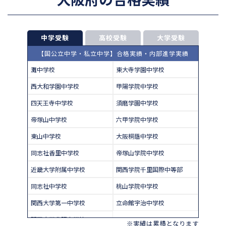
中学受験
高校受験
大学受験
【国公立中学・私立中学】合格実績・内部進学実績
灘中学校
東大寺学園中学校
西大和学園中学校
甲陽学院中学校
四天王寺中学校
須磨学園中学校
帝塚山中学校
六甲学院中学校
東山中学校
大阪桐蔭中学校
同志社香里中学校
帝塚山学院中学校
近畿大学附属中学校
関西学院千里国際中等部
同志社中学校
桃山学院中学校
関西大学第一中学校
立命館宇治中学校
関西大学北陽中学校
※実績は累積となります