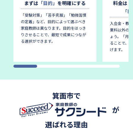
まずは
「目的」
を明確にする
料金は
「
「総
「受験対策」「苦手克服」「勉強習慣
の定着」など、目的によって選ぶべき
入会金・教材
家庭教師は異なります。
目的をはっき
業料以外の費
りさせることで、最短で成果につなが
ょう。
「月謝
る選択ができます。
ることで、後
げます。
箕面市で
が
選ばれる理由