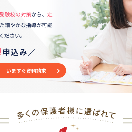
受験校の対策
から、
定
た
細やかな指導が可能
ください。
!
申込み／
いますぐ資料請求