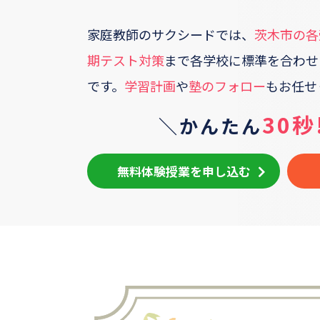
家庭教師のサクシードでは、
茨木市
の各
期テスト対策
まで各学校に標準を合わせ
です。
学習計画
や
塾のフォロー
もお任せ
30秒
＼かんたん
無料体験授業を申し込む