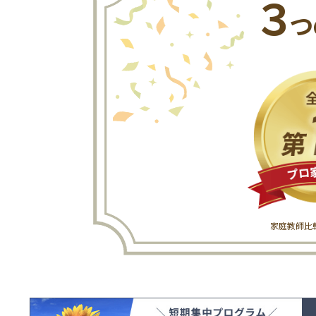
３
つ
家庭教師比