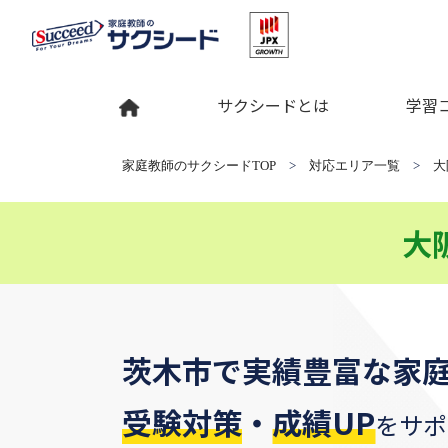
サクシードとは
学習
家庭教師のサクシードTOP
>
対応エリア一覧
>
大
大
茨木市
で
実績豊富な家
受験対策
・
成績UP
をサポ