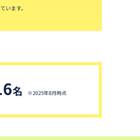
また
共通
16
名
※2025年8月時点