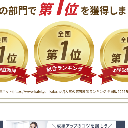
1
第
位
の
部門で
を獲得
しま
較ネット(
https://www.katekyohikaku.net/
)
人気の家庭教師ランキング 全国版
202