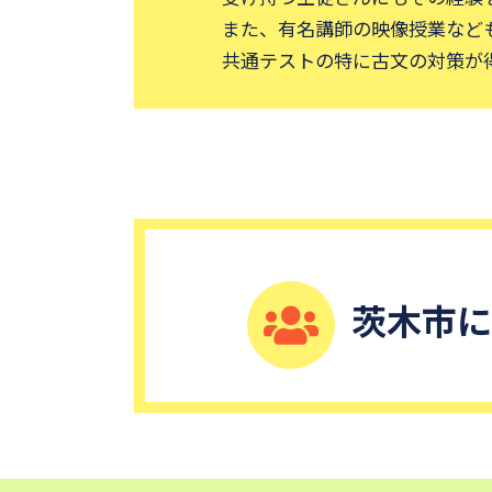
茨木市
に