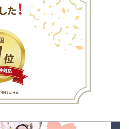
！
した
6年4月1日時点