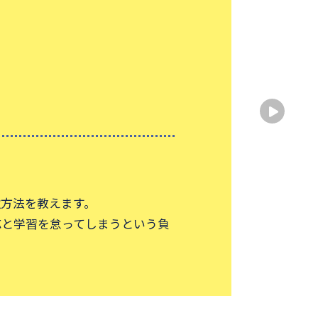
出身
出身
性別
中
家庭
授業
方法を教えます。
の教
応と学習を怠ってしまうという負
勉強