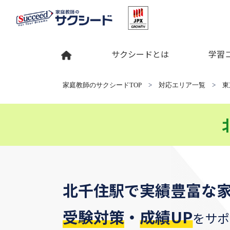
サクシードとは
学習
家庭教師のサクシードTOP
>
対応エリア一覧
>
東
北千住駅
で
実績豊富な
受験対策
・
成績UP
をサポ