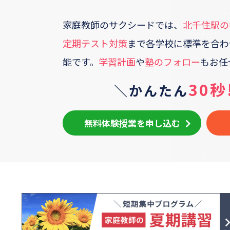
家庭教師のサクシードでは、
北千住駅の
定期テスト対策
まで各学校に標準を合わ
能です。
学習計画
や
塾のフォロー
もお任
30秒
＼かんたん
無料体験授業を申し込む