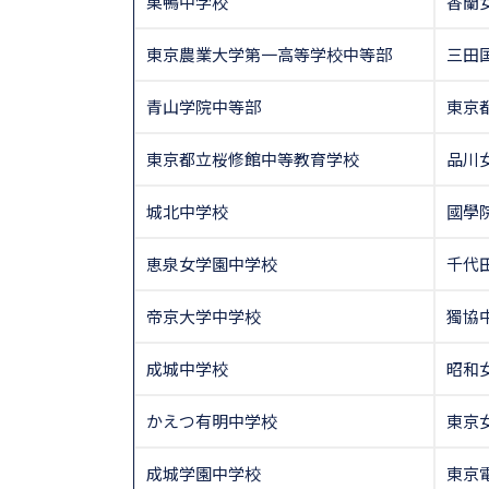
巣鴨中学校
香蘭
東京農業大学第一高等学校中等部
三田
青山学院中等部
東京
東京都立桜修館中等教育学校
品川
城北中学校
國學
恵泉女学園中学校
千代
帝京大学中学校
獨協
成城中学校
昭和
かえつ有明中学校
東京
成城学園中学校
東京