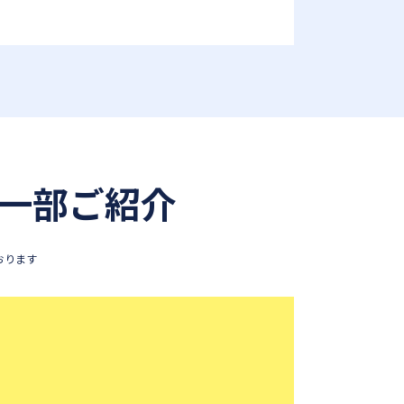
一部ご紹介
おります
。
勉強