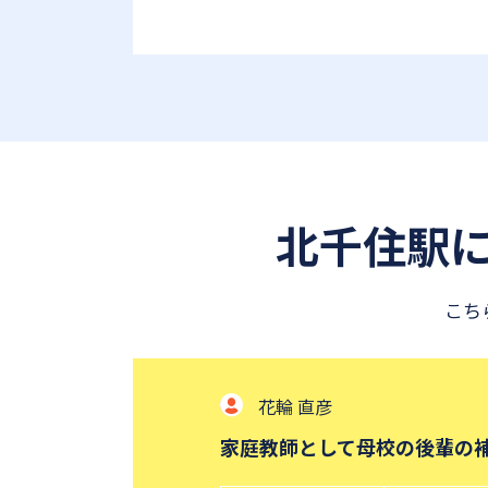
北千住駅
こち
花輪 直彦
家庭教師として母校の後輩の