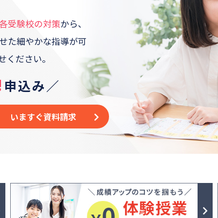
各受験校の対策
から、
せた
細やかな指導が可
せください。
!
申込み／
いますぐ資料請求