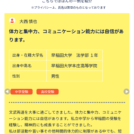
成蹊中学校
目黒日本大学中学校
こちらではほんの一例を紹介
※プライバシー上、氏名は架空のものとなっております
かえつ有明中学校
東京女学館中学校
実践女子学園中学校
日本大学豊山中学校
大西 慎也
成城学園中学校
東京電機大学中学校
体力と集中力、コミュニケーション能力には自信があ
ります。
郁文館中学校
穎明館中学校
桜美林中学校
東洋大学京北中学校
出身・在籍大学名
早稲田大学 法学部 １年
淑徳巣鴨中学校
跡見学園中学校
出身中高名
早稲田大学本庄高等学院
明治学院中学校
大妻中野中学校
性別
男性
八王子学園八王子中学校
千代田中学校
多摩大学目黒中学校
女子美術大学付属中学校
中学受験
高校受験
大妻多摩中学校
足立学園中学校
日本大学第二中学校
実践学園中学校
文武両道を大事に過ごしてきました。体力と集中力、コミュニケ
ーション能力には自信があります。私立中学から早稲田の受験を
工学院大学附属中学校
江戸川女子中学校
経験し、精神的にも成長することができました。
京華中学校
千代田国際中学校
私は部活動や習い事その他時間的体力的に制限がある中でも、短