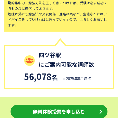
期的集中力・勉強方法を正しく身につければ、受験は必ず成功す
女子聖学院中学校
トキワ松学園中学校
るものだと確信しております。
サレジアン国際学園中学校
日本工業大学駒場中学校
勉強以外にも勉強法や交友関係、進路相談など、生徒さんにはア
ドバイスをしていければと思っていますので、よろしくお願いし
麹町学園女子中学校
日本大学第三中学校
ます。
玉川学園中学部
文教大学付属中学校
東京家政大学附属中学校
十文字中学校
聖ドミニコ学園中学校
桐朋女子中学校
四ツ谷駅
文京学院大学女子中学校
多摩大学附属聖ヶ丘中学校
にご案内可能な講師数
東海大学付属高輪台中等部
八雲学園中学校
56,078
立正大学付属立正中学校
玉川聖学院中等部
名
※2025年8月時点
和光中学校
城西大学附属城西中学校
和洋九段女子中学校
東京女子学院中学校
東京純心女子中学校
国士舘中学校
無料体験授業を申し込む