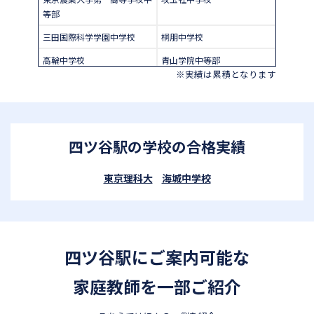
等部
三田国際科学学園中学校
桐朋中学校
高輪中学校
青山学院中等部
※実績は累積となります
東京都市大学付属中学校
田園調布学園中等部
東京都立桜修館中等教育学校
品川女子学院中等部
学習院中等科
頌栄女子学院中学校
四ツ谷駅の学校の合格実績
城北中学校
千代田区立九段中等教育学校
國學院大學久我山中学校
大妻中学校
東京理科大
海城中学校
山脇学園中学校
恵泉女学園中学校
中央大学附属中学校
東京都市大学等々力中学校
昭和女子大学附属昭和中学校
帝京大学中学校
四ツ谷駅にご案内可能な
獨協中学校
青稜中学校
家庭教師を一部ご紹介
淑徳中学校
成城中学校