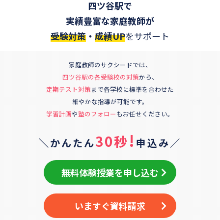
四ツ谷駅
で
実績豊富な家庭教師が
受験対策
・
成績UP
をサポート
家庭教師のサクシードでは、
四ツ谷駅の各受験校の対策
から、
定期テスト対策
まで各学校に標準を合わせた
細やかな指導が可能です。
学習計画
や
塾のフォロー
もお任せください。
!
30秒
＼かんたん
申込み／
無料体験授業を申し込む
いますぐ資料請求