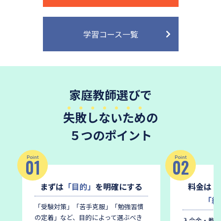
学習コース一覧
家庭教師選びで
失敗しないため
の
５つのポイント
Point
Point
01
02
まずは
「目的」
を明確にする
料金は
「
「総
「受験対策」「苦手克服」「勉強習慣
の定着」など、目的によって選ぶべき
入会金・教材