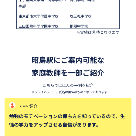
等部
東京都市大学付属中学校
攻玉社中学校
三田国際科学学園中学校
桐朋中学校
※実績は累積となります
高輪中学校
頌栄女子学院中学校
城北中学校
田園調布学園中等部
東京都立桜修館中等教育学校
品川女子学院中等部
昭島駅にご案内可能な
学習院中等科
恵泉女学園中学校
家庭教師を一部ご紹介
千代田区立九段中等教育学校
國學院大學久我山中学校
こちらではほんの一例を紹介
大妻中学校
山脇学園中学校
※プライバシー上、氏名は架空のものとなっております
東京都市大学等々力中学校
中央大学附属中学校
小林 健介
淑徳中学校
成城中学校
勉強のモチベーションの保ち方を知っているので、生
昭和女子大学附属昭和中学校
帝京大学中学校
徒の学力をアップさせる自信があります。
獨協中学校
青稜中学校