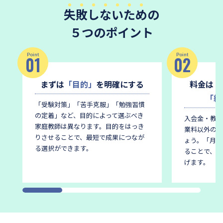
失敗しないため
の
５つのポイント
Point
Point
01
02
まずは
「目的」
を明確にする
料金は
「
「総
「受験対策」「苦手克服」「勉強習慣
の定着」など、目的によって選ぶべき
入会金・教材
家庭教師は異なります。
目的をはっき
業料以外の費
りさせることで、最短で成果につなが
ょう。
「月謝
る選択ができます。
ることで、後
げます。