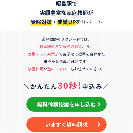
昭島駅
で
実績豊富な家庭教師が
受験対策
・
成績UP
をサポート
家庭教師のサクシードでは、
昭島駅の各受験校の対策
から、
定期テスト対策
まで各学校に標準を合わせた
細やかな指導が可能です。
学習計画
や
塾のフォロー
もお任せください。
!
30秒
＼かんたん
申込み／
無料体験授業を申し込む
いますぐ資料請求