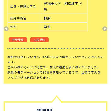
成蹊中学校
目黒日本大学中学校
早稲田大学 創造理工学
出身・在籍大学名
かえつ有明中学校
東京女学館中学校
部
実践女子学園中学校
東京電機大学中学校
出身中高名
桐朋
日本大学豊山中学校
成城学園中学校
性別
男性
郁文館中学校
穎明館中学校
中学受験
高校受験
桜美林中学校
東洋大学京北中学校
淑徳巣鴨中学校
八王子学園八王子中学校
教師を目指しています。理系科目の指導をしていきたいと考えてい
跡見学園中学校
明治学院中学校
ます。
大妻中野中学校
千代田中学校
昔から教えることが得意で、友人に勉強をよく教えていました。
勉強のモチベーションの保ち方を知っているので、生徒の学力を
多摩大学目黒中学校
女子美術大学付属中学校
アップさせる自信があります。
大妻多摩中学校
足立学園中学校
日本大学第二中学校
実践学園中学校
京華中学校
工学院大学附属中学校
江戸川女子中学校
千代田国際中学校
昭島駅