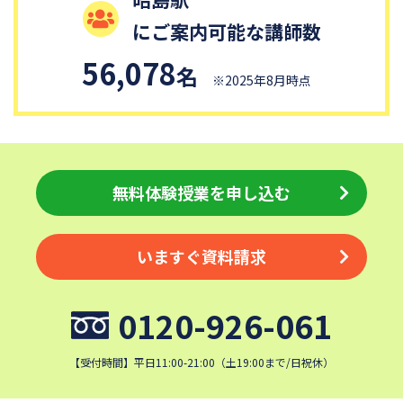
女子聖学院中学校
トキワ松学園中学校
にご案内可能な講師数
サレジアン国際学園中学校
日本工業大学駒場中学校
56,078
名
玉川学園中学部
麹町学園女子中学校
※2025年8月時点
日本大学第三中学校
文教大学付属中学校
東京家政大学附属中学校
聖ドミニコ学園中学校
十文字中学校
桐朋女子中学校
無料体験授業を申し込む
文京学院大学女子中学校
玉川聖学院中等部
多摩大学附属聖ヶ丘中学校
東海大学付属高輪台中等部
八雲学園中学校
立正大学付属立正中学校
いますぐ資料請求
和光中学校
城西大学附属城西中学校
和洋九段女子中学校
0120-926-061
東京女子学院中学校
東京純心女子中学校
国士舘中学校
【受付時間】平日11:00-21:00（土19:00まで/日祝休）